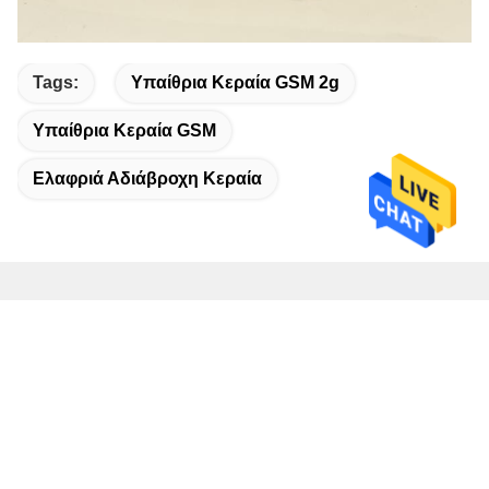
Tags:
Υπαίθρια Κεραία GSM 2g
Υπαίθρια Κεραία GSM
Ελαφριά Αδιάβροχη Κεραία
Γρήγορη επικοινωνία
Διεύθυνση
8CD, οικοδόμηση Α, κτήριο Jinfeng, νότιος δρόμος Shangbu,
περιοχή Futian, Shenzhen, Guangdong
τηλ