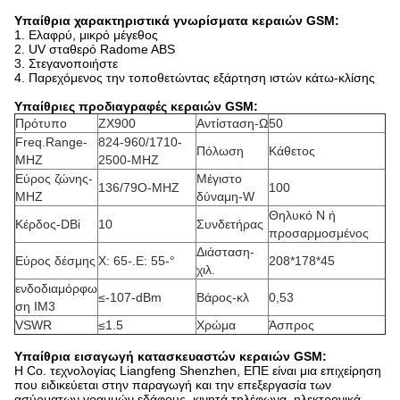
Υπαίθρια
χαρακτηριστικά γνωρίσματα
κεραιών
GSM:
1. Ελαφρύ, μικρό μέγεθος
2. UV σταθερό Radome ABS
3. Στεγανοποιήστε
4. Παρεχόμενος την τοποθετώντας εξάρτηση ιστών κάτω-κλίσης
Υπαίθριες προδιαγραφές κεραιών GSM:
Πρότυπο
ZX900
Αντίσταση-Ω
50
Freq.Range-
824-960/1710-
Πόλωση
Κάθετος
MHZ
2500-MHZ
Εύρος ζώνης-
Μέγιστο
136/79O-MHZ
100
MHZ
δύναμη-W
Θηλυκό Ν ή
Κέρδος-DBi
10
Συνδετήρας
προσαρμοσμένος
Διάσταση-
Εύρος δέσμης
Χ: 65-.E: 55-°
208*178*45
χιλ.
ενδοδιαμόρφω
≤-107-dBm
Βάρος-κλ
0,53
ση IM3
VSWR
≤1.5
Χρώμα
Άσπρος
Υπαίθρια εισαγωγή κατασκευαστών κεραιών GSM:
Η Co. τεχνολογίας Liangfeng Shenzhen, ΕΠΕ είναι μια επιχείρηση
που ειδικεύεται στην παραγωγή και την επεξεργασία των
ασύρματων γραμμών εδάφους, κινητά τηλέφωνα, ηλεκτρονικά