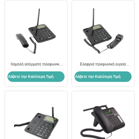
Χαμηλή ασύρματη τηλεφωνική
Ελαφριά τηλεφωνική ευρεία
γραμμή εδάφους ποσοστού
κάλυψη γραμμών εδάφους CDMA
450MHz Cdma πτώσης κλήσης
μικρό ψηφιακό ασύρματο
Λάβετε την Καλύτερη Τιμή
Λάβετε την Καλύτερη Τιμή
ψηφιακό ασύρματο τηλέφωνο
τηλέφωνο