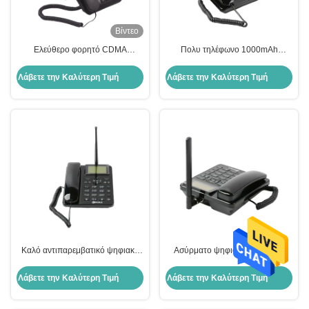
Βίντεο
Ελεύθερο φορητό CDMA
Πολυ τηλέφωνο 1000mAh
τηλέφωνο 450MHZ Cdma
450MHz γλωσσικών CDMA
γραμμών εδάφους χεριών
γραμμών εδάφους ψηφιακό
Λάβετε την Καλύτερη Τιμή
Λάβετε την Καλύτερη Τιμή
ασύρματο τηλέφωνο
ασύρματο τηλέφωνο
Καλό αντιπαρεμβατικό ψηφιακό
Ασύρματο ψηφιακό τηλέφωνο
ασύρματο τηλέφωνο ποιοτικών
450MHz 1000mAh γραμμών
CDMA ψηφιακό ασύρματο
εδάφους CDMA ισχυρή
Λάβετε την Καλύτερη Τιμή
Λάβετε την Καλύτερη Τιμή
τηλεφώνων φωνής
εμπιστευτικότητα