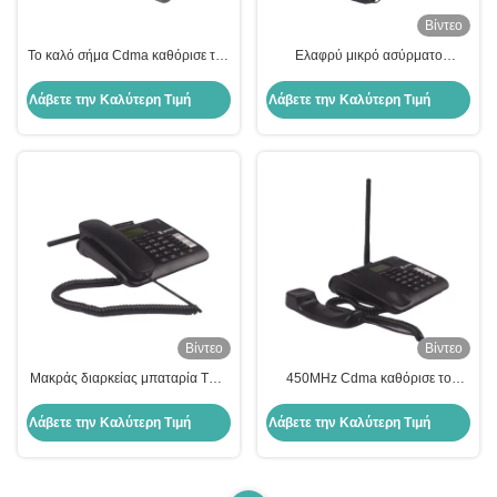
Βίντεο
Το καλό σήμα Cdma καθόρισε τον
Ελαφρύ μικρό ασύρματο
ασύρματο τηλεφωνικό MP3 φορέα
τηλέφωνο TNC Cdma διπλό
ψηφιακά εγχώρια τηλέφωνα
τηλέφωνο γραμμών εδάφους Sim
Λάβετε την Καλύτερη Τιμή
Λάβετε την Καλύτερη Τιμή
ασύρματα
διπλή υποδοχή κάρτας υπαίθρια
Βίντεο
Βίντεο
Μακράς διαρκείας μπαταρία TNC
450MHz Cdma καθόρισε το
τηλεφωνικού λίθιου γραμμών
ασύρματο τηλέφωνο μη έξυπνο
εδάφους CDMA ψηφιακά εγχώρια
1200mAh ψηφιακό ασύρματο
Λάβετε την Καλύτερη Τιμή
Λάβετε την Καλύτερη Τιμή
τηλέφωνα ασύρματα
τηλέφωνο